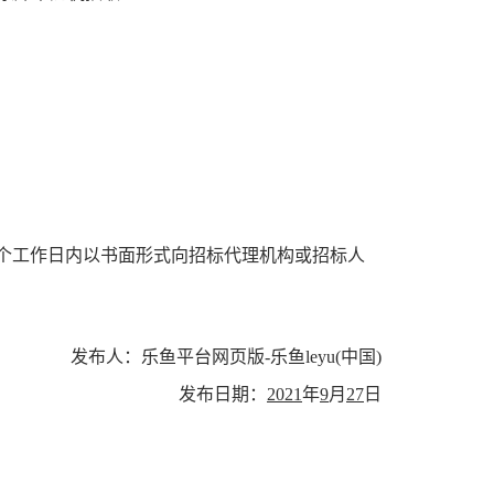
个工作日内以书面形式向招标代理机构或招标人
发布人：乐鱼平台网页版-乐鱼leyu(中国)
发布日期：
20
21
年
9
月
27
日