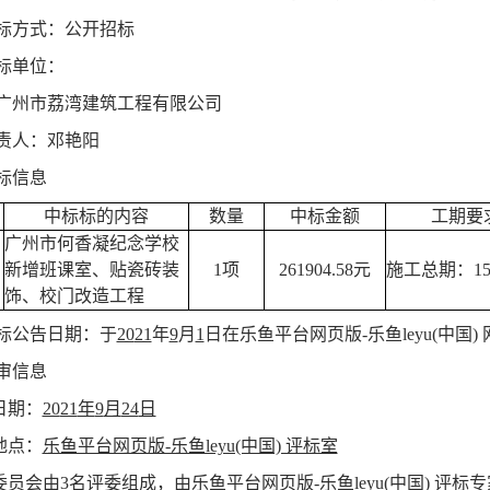
标方式：
公开
招标
标单位：
广州市荔湾建筑工程有限公司
责人
：
邓艳阳
标信息
中标标的内容
数量
中标金额
工期要
广州市何香凝纪念学校
新增班课室、贴瓷砖装
1项
261904.58元
施工总期：
1
饰、校门改造工程
标公告日期：于
20
21
年
9
月
1
日在乐鱼平台网页版-乐鱼leyu(中国)
审信息
日期：
20
21
年
9
月
24
日
地点：
乐鱼平台网页版-乐鱼leyu(中国) 评标室
委员会由
3名评委组成，由乐鱼平台网页版-乐鱼leyu(中国) 评标