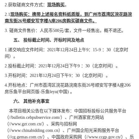
2.
获取磋商文件方式：
现场购买
。
2.1
现场购买：携带上述报名资料纸质版，到广州市荔湾区浣花路浣
南东街26号顺安写字楼A座206房购买磋商文件。
3.
磋商文件售价：人民币500元/套，文件一经售出，概不退还。
五、
投标截止时间、开标时间及地点
1.
递交响应文件时间：2021年12月24日上午9：15-9 ：30（北京时
间）。
2.
投标截止时间：2021年12月24日下午9 ：30（北京时间）。
3.
开标时间：2021年12月24日下午9：30（北京时间）。
4.
开标地点：广州市荔湾区浣花路浣南东街26号顺安写字楼A座206
房乐鱼平台网页版-乐鱼leyu(中国)
。
六、
其他补充事宜
本项目相关公告在以下媒体发布：中国招标投标公共服务平台
（//bulletin.cebpubservice.com/）、
广州酒家官方网站
（//www.gzr.com.cn/）、采购与招标网
（//www.chinabidding.com.cn）、广州国企阳光采购服务平台
（//cg.gemas.com.cn/）、中国政府采购网（//www.ccgp.gov.cn/）、
乐