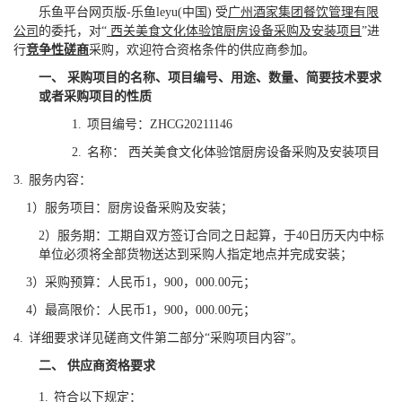
乐鱼平台网页版-乐鱼leyu(中国) 受
广州酒家集团餐饮管理有限
公司
的委托，对“
西关美食文化体验馆厨房设备采购及安装项目
”进
行
竞争性磋商
采购，欢迎符合资格条件的供应商参加。
一、
采购项目的名称、项目编号、用途、数量、简要技术要求
或者采购项目的性质
1.
项目编号：ZHCG20211146
2.
名称：
西关美食文化体验馆厨房设备采购及安装项目
3.
服务内容：
1
）服务项目：
厨房设备采购及安装；
2
）服务期：
工期自双方签订合同之日起算，于40日历天内中标
单位必须将全部货物送达到采购人指定地点并完成安装；
3
）采购预算：人民币1，900，000.00元；
4
）最高限价：人民币1，900，000.00元；
4.
详细要求详见磋商文件第二部分“采购项目内容”。
二、
供应商资格要求
1.
符合以下规定：