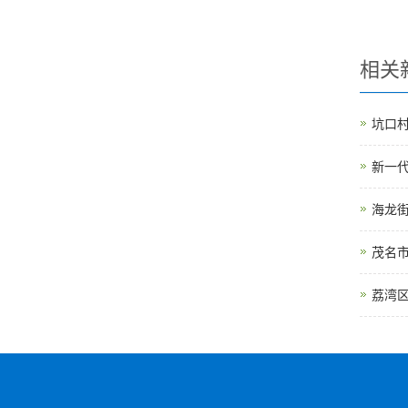
相关
坑口
新一代
海龙
茂名
荔湾