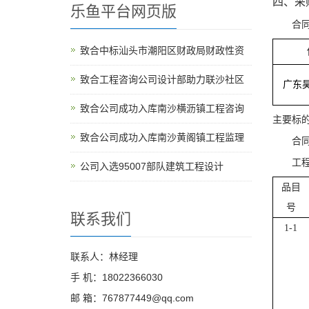
四、采
乐鱼平台网页版
合
致合中标汕头市潮阳区财政局财政性资
致合工程咨询公司设计部助力联沙社区
广东
致合公司成功入库南沙横沥镇工程咨询
主要标
致合公司成功入库南沙黄阁镇工程监理
合
工
公司入选95007部队建筑工程设计
品目
号
联系我们
1-1
联系人：林经理
手 机：18022366030
邮 箱：767877449@qq.com