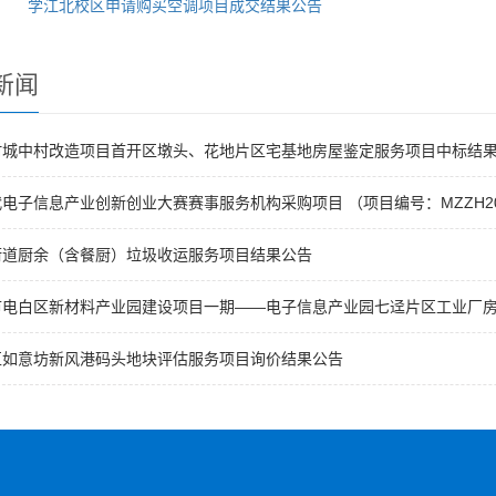
学江北校区申请购买空调项目成交结果公告
新闻
村城中村改造项目首开区墩头、花地片区宅基地房屋鉴定服务项目中标结
电子信息产业创新创业大赛赛事服务机构采购项目 （项目编号：MZZH20
街道厨余（含餐厨）垃圾收运服务项目结果公告
市电白区新材料产业园建设项目一期——电子信息产业园七迳片区工业厂房
区如意坊新风港码头地块评估服务项目询价结果公告