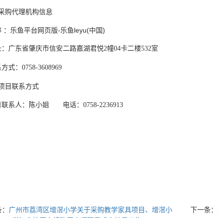
采购代理机构信息
 ：乐鱼平台网页版-乐鱼leyu(中国)
址：广东省肇庆市信安二路嘉湖君悦
幢
卡二楼
室
2
04
532
系方式：
0758-3608969
项目联系方式
目联系人：陈小姐
电话：
0758-2236913
条：
广州市荔湾区增滘小学关于采购教学家具项目、增滘小
下一条：