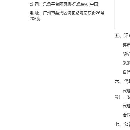
公 司：乐鱼平台网页版-乐鱼leyu(中国)
地 址：广州市荔湾区浣花路浣南东街26号
206房
五、
评
评
随
采
自
六、
代
代
号）、发改
代
合同
七、
公