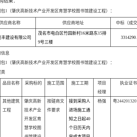
购结果：
同包1（肇庆高新技术产业开发区育慧学校图书馆建设工程）：
供应商名称
供应商地址
中标（成
茂名市电白区竹园新村16米路东15排
昊丰建设有限公司
3314290
9号三楼
的信息
同包1（肇庆高新技术产业开发区育慧学校图书馆建设工程）：
程类
品目名称
采购标的
施工范围
施工工期
项目
执业证书
经理
其他建筑
肇庆高新
按磋商文
接到采购人
杨强
粤244201320
工程
技术产业
件要求
进场施工通
开发区育
知之日起40
慧学校图
个日历天内
书馆建设
完成本项目