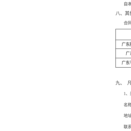
自
八、
其
合
广东
广
广东
九、
1、
名
地
联