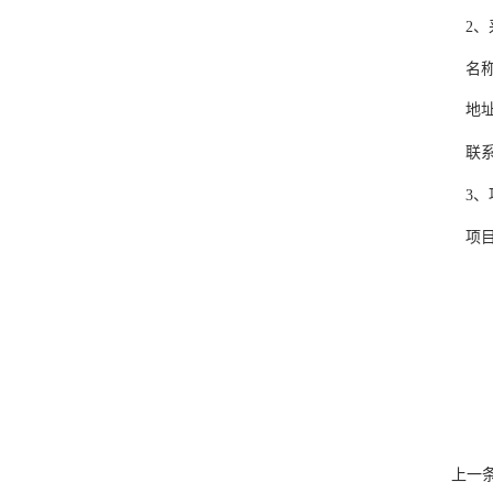
2、
名称
地
联
3、
项
上一