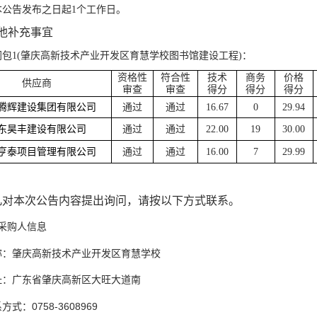
本公告发布之日起1个工作日。
他
补充事宜
同包1(肇庆高新技术产业开发区育慧学校图书馆建设工程)：
资格性
符合性
技术
商务
价格
供应商
审查
审查
得分
得分
得分
腾辉建设集团有限公司
通过
通过
16.67
0
29.94
东昊丰建设有限公司
通过
通过
22.00
19
30.00
亨泰项目管理有限公司
通过
通过
16.00
7
29.99
凡对本次公告内容提出询问，请按以下方式联系。
采购人信息
称：肇庆高新技术产业开发区育慧学校
址：广东省肇庆高新区大旺大道南
0758-3608969
系方式：