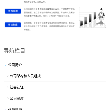
导航栏目
公司简介
公司架构和人员组成
社会认证
公司资质