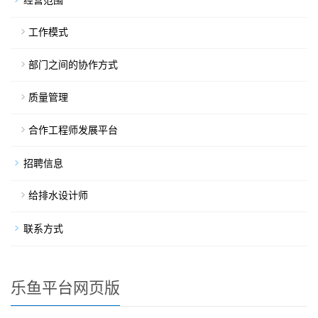
经营范围
工作模式
部门之间的协作方式
质量管理
合作工程师发展平台
招聘信息
给排水设计师
联系方式
乐鱼平台网页版