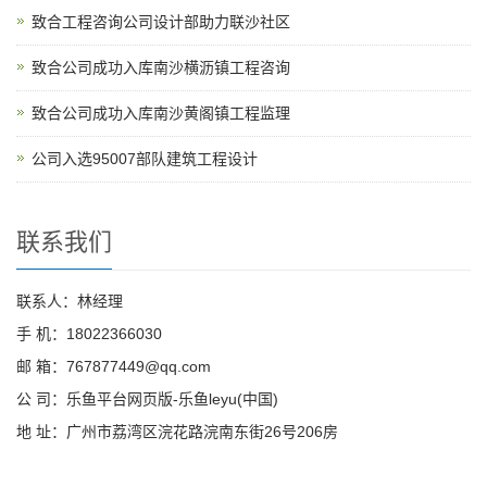
致合工程咨询公司设计部助力联沙社区
致合公司成功入库南沙横沥镇工程咨询
致合公司成功入库南沙黄阁镇工程监理
公司入选95007部队建筑工程设计
联系我们
联系人：林经理
手 机：18022366030
邮 箱：767877449@qq.com
公 司：乐鱼平台网页版-乐鱼leyu(中国)
地 址：广州市荔湾区浣花路浣南东街26号206房