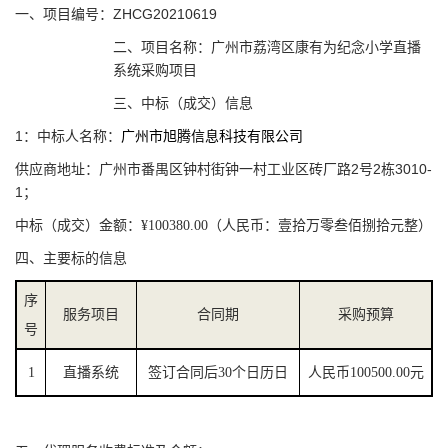
ZHCG20210619
一、项目编号：
二、项目名称：广州市荔湾区康有为纪念小学直播
系统采购项目
三、中标（成交）信息
1
：
中标人名称：
广州市旭腾信息科技有限公司
2
2
3010-
供应商地址：广州市番禺区钟村街钟一村工业区砖厂路
号
栋
1
；
中标（成交）金额：
¥100380.00
（人民币：壹拾万零叁佰捌拾元整）
四、主要标的信息
序
服务项目
合同期
采购预算
号
1
直播系统
签订合同后30个日历日
人民币100500.00元