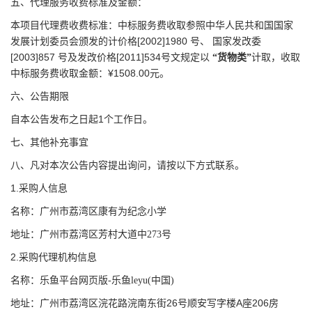
五、代理服务收费标准及金额：
本项目代理费收费标准：
中标服务费收取参照中华人民共和国国家
[2002]1980
发展计划委员会颁发的计价格
号、
国家发改委
[2003]857
[2011]534
号及发改价格
号文规定以
“货物类”
计取，收取
¥1508.00
中标服务费收取金额：
元。
六、公告期限
1
自本公告发布之日起
个工作日。
七、其他补充事宜
八、凡对本次公告内容提出询问，请按以下方式联系。
1.
采购人信息
名称：
广州市荔湾区康有为纪念小学
地址：
广州市荔湾区芳村大道中273号
2.
采购代理机构信息
名称：乐鱼平台网页版-乐鱼leyu(中国)
26
A
206
地址：广州市荔湾区浣花路浣南东街
号顺安写字楼
座
房