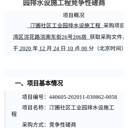
园排水设施工程竞争性磋商
项目概况
汀圃社区工业园排水设施工程
采购项目
湾区浣花路浣南东街26号206房
获取采购文件，
于
2020
年
12
月
24
日
10
点
00
分（北京时间）
一、项目基本情况
项目编号：440605-202011-030862-0058
项目名称：汀圃社区工业园排水设施工
程
采购方式：
竞争性磋商