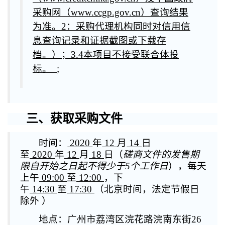
采购网（www.ccgp.gov.cn）查询结果
为准。2：采购代理机构同时对信用信
息查询记录和证据截图或下载存
档。）；3.4本项目不接受联合体投
标。
;
三、获取采购文件
时间：
2020
年
12
月
14
日
至
2020
年
12
月
18
日（
磋商文件的发售期
限自开始之日起不得少于5个工作日
），每天
上午
09:00
至
12:00
，下
午
14:30
至
17:30
（北京时间，法定节假日
除外 ）
地点：广州市荔湾区浣花路浣南东街26