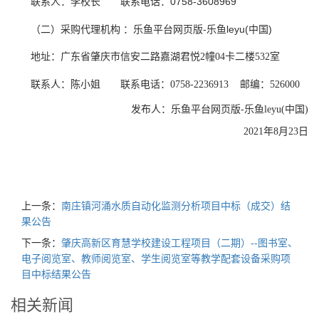
0758-3608969
联系人：李校长
联系电话：
（二）采购代理机构 ：乐鱼平台网页版-乐鱼leyu(中国)
地址：广东省肇庆市信安二路嘉湖君悦
幢
卡二楼
室
2
04
532
联系人：陈小姐
联系电话：
邮编：
0758-2236913
5260
0
0
发布人：乐鱼平台网页版-乐鱼leyu(中国)
2021
年8月23日
上一条：
南庄镇河涌水质自动化监测分析项目中标（成交）结
果公告
下一条：
肇庆高新区育慧学校建设工程项目（二期）--图书室、
电子阅览室、教师阅览室、学生阅览室等教学配套设备采购项
目中标结果公告
相关新闻