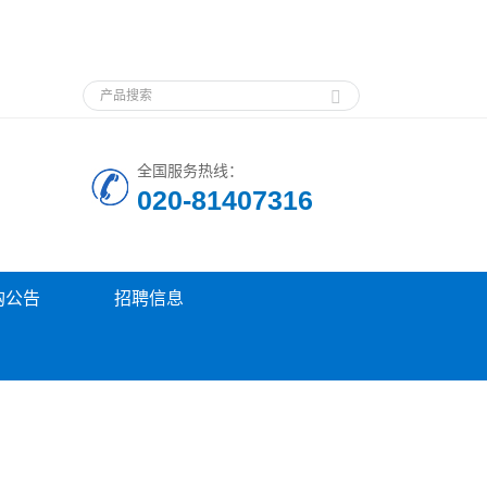
全国服务热线：
020-81407316
购公告
招聘信息