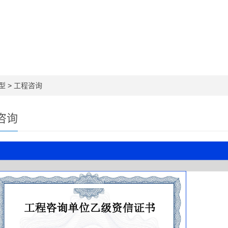
型
>
工程咨询
咨询