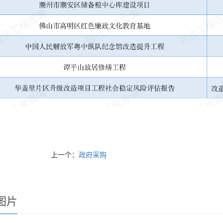
上一个：
政府采购
图片