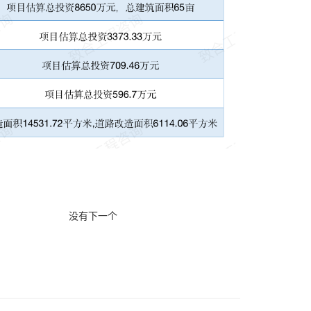
没有下一个