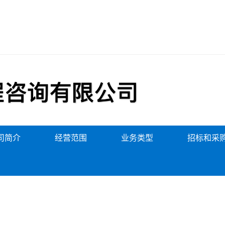
司简介
经营范围
业务类型
招标和采