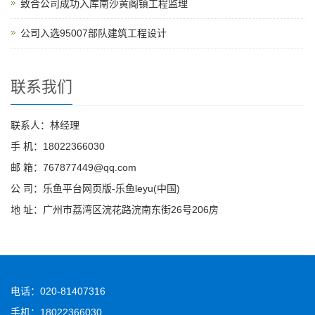
致合公司成功入库南沙黄阁镇工程监理
公司入选95007部队建筑工程设计
联系我们
联系人：林经理
手 机：18022366030
邮 箱：767877449@qq.com
公 司：乐鱼平台网页版-乐鱼leyu(中国)
地 址：广州市荔湾区浣花路浣南东街26号206房
电话：020-81407316
手机：18022366030